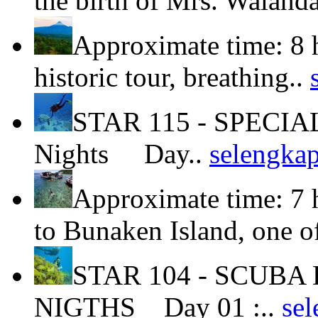
the birth of Mrs. Waland
Approximate time: 8 
historic tour, breathing..
STAR 115 - SPECIA
Nights Day..
selengka
Approximate time: 7 
to Bunaken Island, one o
STAR 104 - SCUBA 
NIGTHS Day 01 :..
se