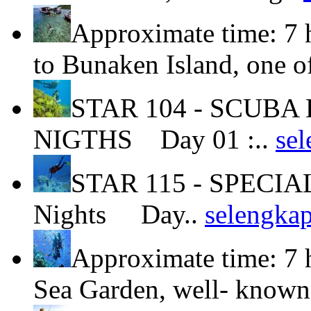
Approximate time: 7 
to Bunaken Island, one o
STAR 104 - SCUBA 
NIGTHS Day 01 :..
se
STAR 115 - SPECIA
Nights Day..
selengka
Approximate time: 7 
Sea Garden, well- known