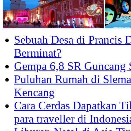
Sebuah Desa di Prancis D
Berminat?
Gempa 6,8 SR Guncang S
Puluhan Rumah di Slema
Kencang
Cara Cerdas Dapatkan Ti
para traveller di Indonesi