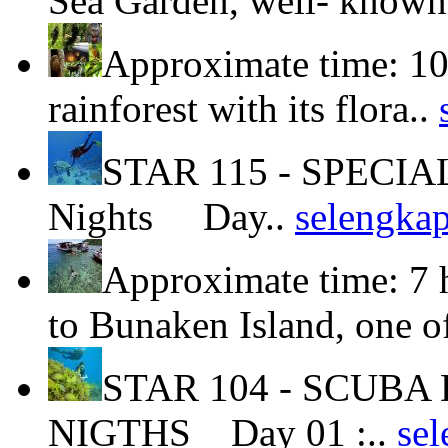
Sea Garden, well- known
Approximate time: 10
rainforest with its flora..
STAR 115 - SPECIA
Nights Day..
selengka
Approximate time: 7 
to Bunaken Island, one o
STAR 104 - SCUBA 
NIGTHS Day 01 :..
se