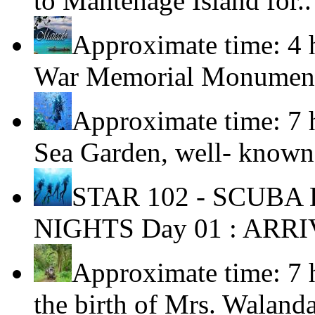
to Mantehage Island for.
Approximate time: 4 
War Memorial Monument
Approximate time: 7 
Sea Garden, well- known
STAR 102 - SCUBA
NIGHTS Day 01 : ARRI
Approximate time: 7 
the birth of Mrs. Waland